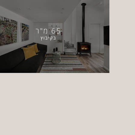
65 מ"ר
בקיבוץ