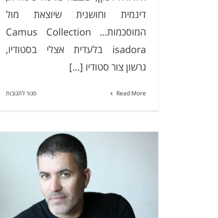
דינמית וחושנית שיוצאת מול
המוסכמות... Camus Collection
isadora בלעדית אצלי בסטודיו,
גרשון צור סטודיו [...]
על
Read More
סגור לתגובות
מע
ישי
ora