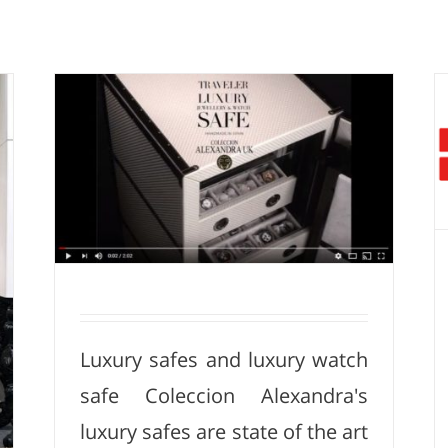
כתבה לאישה BLUE-TLV
ch
Luxury safes and luxury watch
safe Coleccion Alexandra's
luxury safes are state of the art