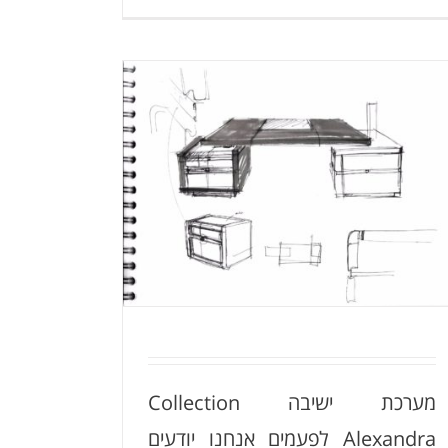
כורסת
'כנפיים'
מערכת יש
מערכת ישיבה Collection
קונסולה Colossus
Alexandra לפעמים אנחנו יודעים