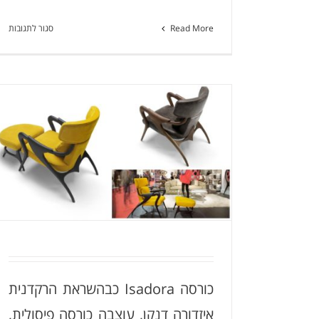
על
Read More
סגור לתגובות
כת
לאי
E-
LV
כורסה Isadora כבהשראת הרקדנית
איזדורה דנקן, עוצבה כורסה פיסולית,