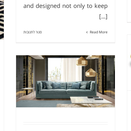
and designed not only to keep
[...]
בה
שה
BLU
על
Read More
סגור לתגובות
T
Luxury
safes
and
luxury
watch
מערכת ישיבה Isadora
safe