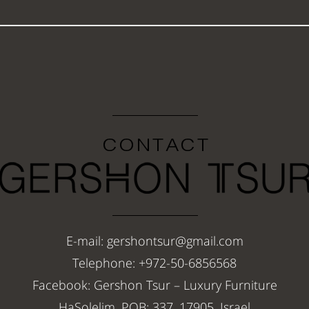
E-mail: gershontsur@gmail.com
Telephone: +972-50-6856568
Facebook: Gershon Tsur – Luxury Furniture
HaSolelim, POB: 337, 17905, Israel