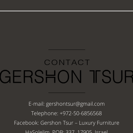
E-mail: gershontsur@gmail.com
Telephone: +972-50-6856568
Facebook: Gershon Tsur – Luxury Furniture
HaSolelim, POB: 337, 17905, Israel