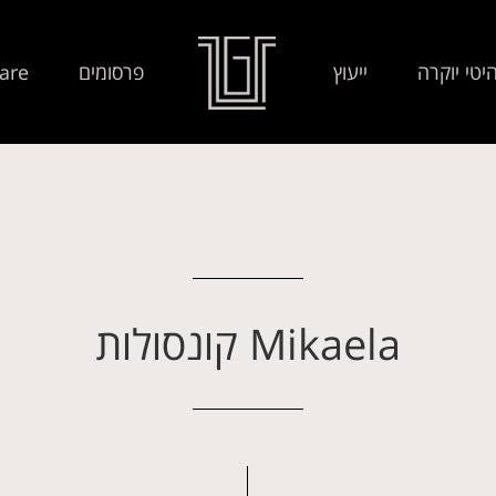
יטי יוקרה
ייעוץ
פרסומים
are
Mikaela קונסולות